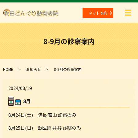
ネット予約
メ
8-9月の診察案内
HOME
お知らせ
8-9月の診察案内
2024/08/19
8月
8月24日(土) 院長 若山 診察のみ
8月25日(日) 獣医師 井谷 診察のみ