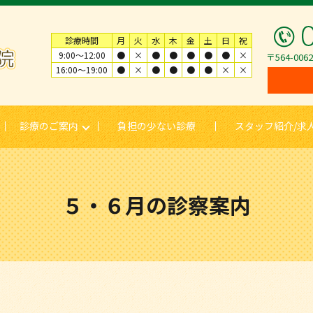
診療時間
月
火
水
木
金
土
日
祝
9:00～12:00
●
×
●
●
●
●
●
×
〒564-00
16:00〜19:00
●
×
●
●
●
●
×
×
診療のご案内
負担の少ない診療
スタッフ紹介/求
５・６月の診察案内