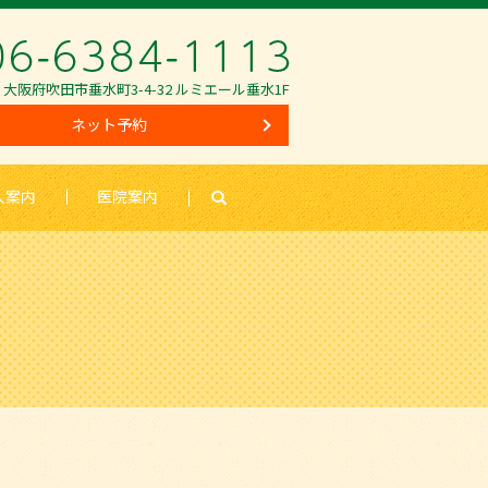
62 大阪府吹田市垂水町3-4-32 ルミエール垂水1F
ネット予約
人案内
医院案内
search