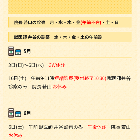
院長 若山の診察 月・水・木・金
(午前不在)
・土・日
獣医師 井谷の診察 水・木・金・土の午前診
5月
3日(日)～6日(水)
GW休診
16日(土)
午前9-11時
短縮診察(受付終了10:30)
獣医師井谷
診察のみ 院長 若山
お休み
6月
6日(土) 午前 獣医師 井谷 診察のみ
午後休診
院長 若山
お休み